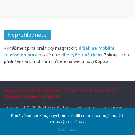
Nepřehlédněte:
Přinášíme tip na praktický magnetický
držák na mobilní
telefon do auta
a také na
selfie tyč s tlačítkem
. Zakoupit toto
příslušenství k mobilům můžete na webu
JistýKup.cz
Kopírování článků nebo dalších částí tohoto webu je bez
souhlasu redakce zakázáno.
Copyright © 2026
Studio-Bydlení.cz
. Všechna práva vyhrazena.
Šablona: ColorMag od
ThemeGrill
. Používáme
WordPress
(v
Používáme cookies, abychom zajistili co nejsnadnější použití
češtině).
webových stránek.
Souhlasím